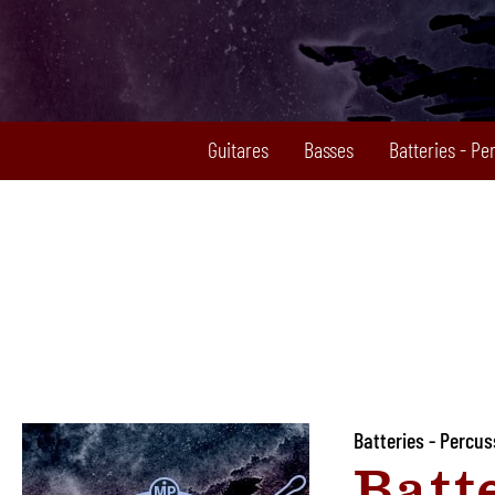
Guitares
Basses
Batteries - Pe
Batteries - Percus
Batt