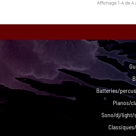
Affichage 1-4 de 4 
Gu
B
Batteries/percu
Pianos/cl
Sono/dj/light/
Classiques