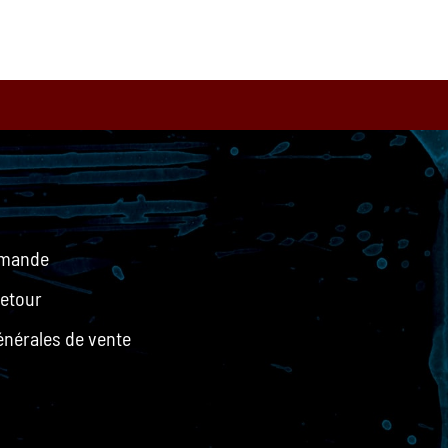
mmande
retour
énérales de vente