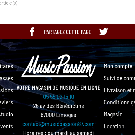
article(s)
PARTAGEZ CETTE PAGE
itares
Mon compte
asses
Suivi de co
VOTRE MAGASIN DE MUSIQUE EN LIGNE
ssions
Livraison et 
05 55 02 15 10
aviers
Conditions g
26 av des Bénédictins
studio
Magasin
87000 Limoges
contact@musicpassion87.com
/vents
Location
Horaires : du mardi au samedi