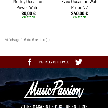
Morley Occasion
Zvex Occasion Wah
Power Wah...
Probe V2
80,00 €
240,00 €
en stock
en stock
Affichage 1-6 de 6 article(s)
PARTAGEZ CETTE PAGE
VOTRE MAGASIN DE MUSIQUE EN LIGNE