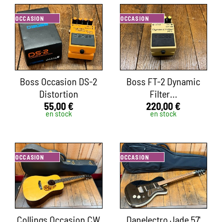
OCCASION
OCCASION
Boss Occasion DS-2
Boss FT-2 Dynamic
Distortion
Filter...
55,00 €
220,00 €
en stock
en stock
OCCASION
OCCASION
Collings Occasion CW
Danelectro Jade 57'