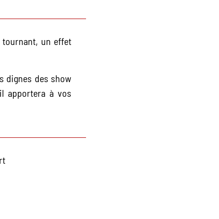
 tournant, un effet
ts dignes des show
il apportera à vos
rt