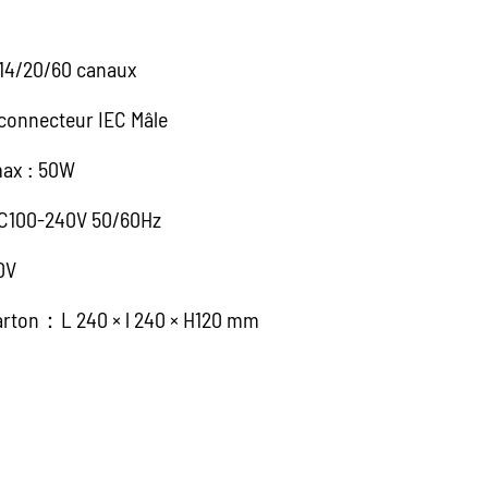
14/20/60 canaux
 connecteur IEC Mâle
ax : 50W
AC100-240V 50/60Hz
0V
arton：L 240 × l 240 × H120 mm