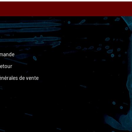
mmande
retour
énérales de vente