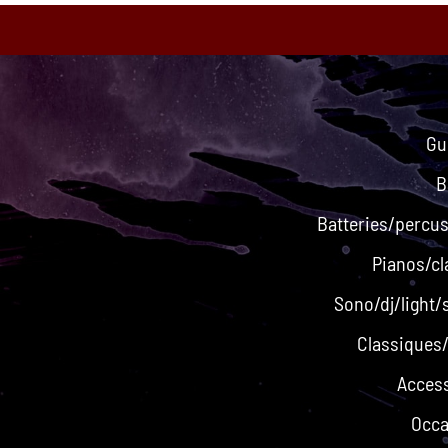
Gu
B
Batteries/percu
Pianos/cl
Sono/dj/light/
Classiques
Acces
Occa