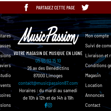
PARTAGEZ CETTE PAGE
itares
Mon compte
asses
Suivi de co
VOTRE MAGASIN DE MUSIQUE EN LIGNE
ssions
Livraison et 
05 55 02 15 10
aviers
Conditions g
26 av des Bénédictins
studio
Magasin
87000 Limoges
contact@musicpassion87.com
/vents
Location
Horaires : du mardi au samedi
soires
Annonces
de 10h à 12h et de 14h à 19h
sions
Contact