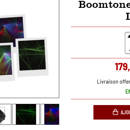
Boomtone
179
Livraison offe
E
AJO