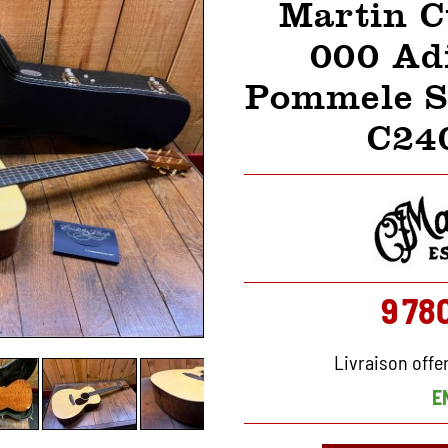
Martin 
000 Ad
Pommele S
C24
9 78
Livraison offe
E