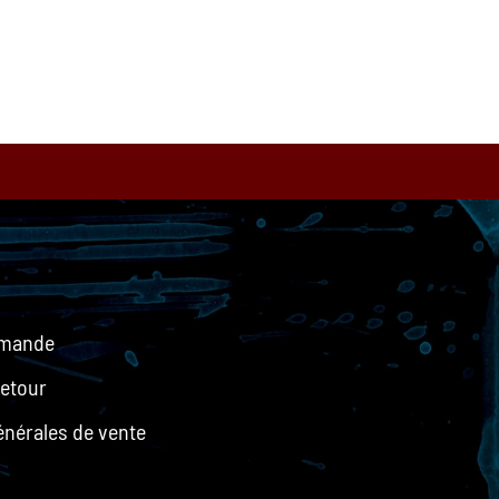
mmande
retour
énérales de vente