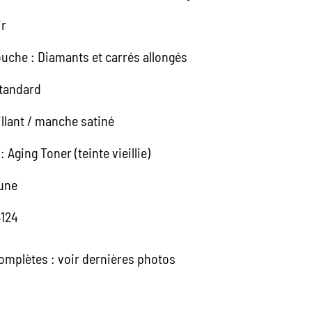
ir
ouche : Diamants et carrés allongés
Standard
illant / manche satiné
: Aging Toner (teinte vieillie)
cune
4124
omplètes : voir dernières photos