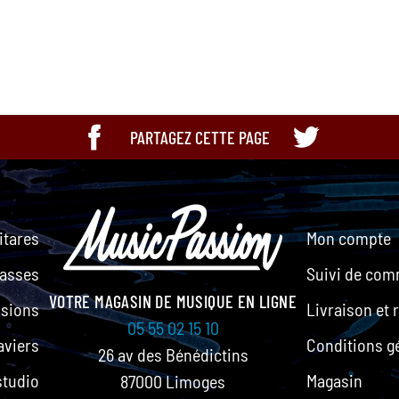
Limited
PARTAGEZ CETTE PAGE
itares
Mon compte
asses
Suivi de co
VOTRE MAGASIN DE MUSIQUE EN LIGNE
ssions
Livraison et 
05 55 02 15 10
aviers
Conditions g
26 av des Bénédictins
studio
Magasin
87000 Limoges