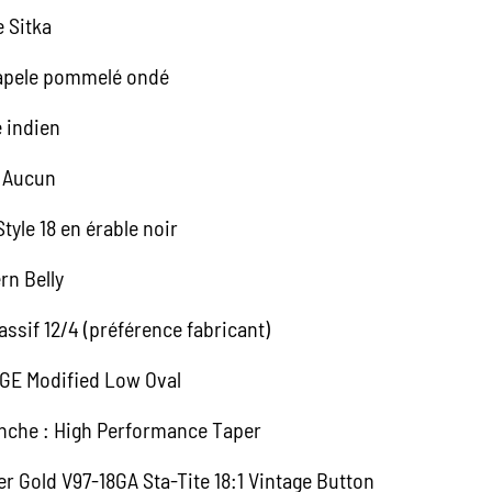
e Sitka
Sapele pommelé ondé
e indien
: Aucun
Style 18 en érable noir
rn Belly
ssif 12/4 (préférence fabricant)
 GE Modified Low Oval
anche : High Performance Taper
r Gold V97-18GA Sta-Tite 18:1 Vintage Button