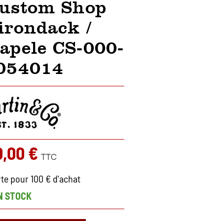
Custom Shop
irondack /
apele CS-000-
054014
0,00 €
TTC
rte pour 100 € d'achat
N STOCK