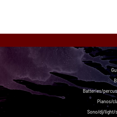
Bandeau
Gu
B
Batteries/percu
Pianos/cl
Sono/dj/light/