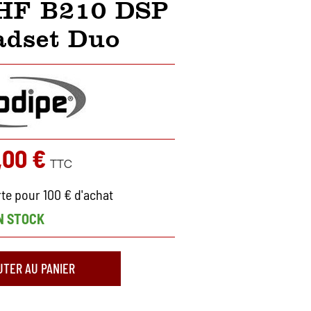
UHF B210 DSP
adset Duo
,00 €
TTC
rte pour 100 € d'achat
N STOCK
UTER AU PANIER