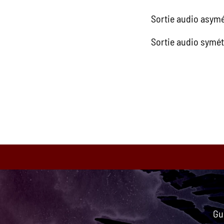
Sortie audio asym
Sortie audio symét
Ean13
Gu