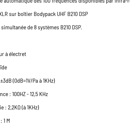
e automatique des 100 fréquences disponibles par infra-
XLR sur boîtier Bodypack UHF B210 DSP
on simultanée de 8 systèmes B210 DSP.
set
r à électret
oïde
B ±3dB (0dB=1V/Pa à 1KHz)
ce : 100HZ - 12,5 KHz
e : 2,2KΩ (à 1KHz)
: 1 M