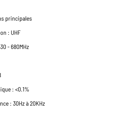
s principales
ion : UHF
630 - 680MHz
B
ique : <0.1%
nce : 30Hz à 20KHz