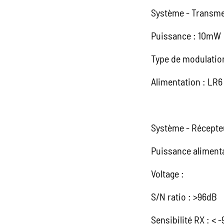
Système - Transme
Puissance : 10mW
Type de modulatio
Alimentation : LR6 
Système - Récepte
Puissance aliment
Voltage :
S/N ratio : >96dB
Sensibilité RX : <