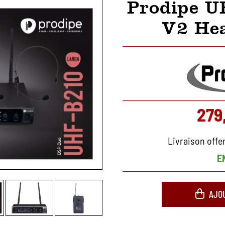
Prodipe 
V2 He
279
Livraison offe
E
AJO