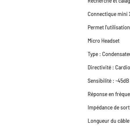
Recherche et calag
Connectique mini 
Permet l'utilisati
Micro Head
Type : Condensateu
Directivité : Cardi
Sensibilité : -45d
Réponse en fréquen
Impédance de sorti
Longueur du câble 