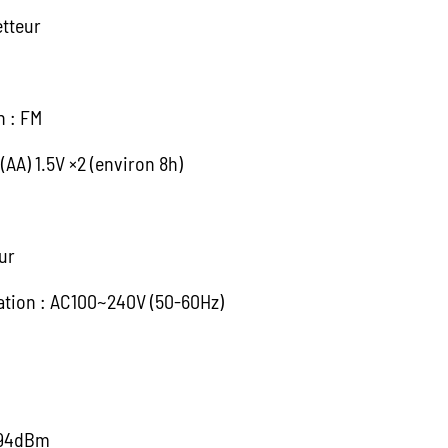
tteur
n : FM
(AA) 1.5V ×2 (environ 8h)
ur
ation : AC100~240V (50-60Hz)
 -94dBm